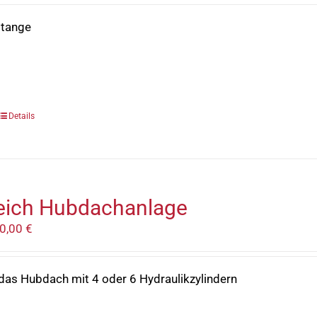
stange
Details
eich Hubdachanlage
40,00
€
das Hubdach mit 4 oder 6 Hydraulikzylindern