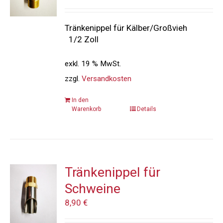
Tränkenippel für Kälber/Großvieh
1/2 Zoll
exkl. 19 % MwSt.
zzgl.
Versandkosten
In den
Warenkorb
Details
Tränkenippel für
Schweine
8,90
€