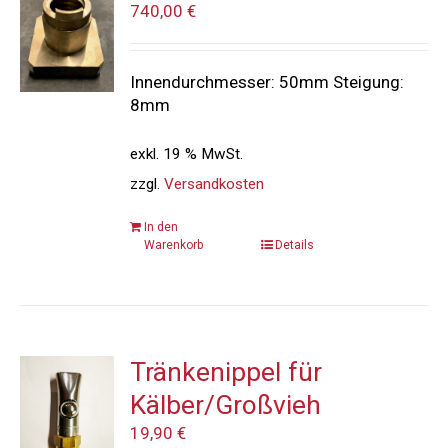
740,00
€
Innendurchmesser: 50mm Steigung:
8mm
exkl. 19 % MwSt.
zzgl.
Versandkosten
In den
Warenkorb
Details
Tränkenippel für
Kälber/Großvieh
19,90
€