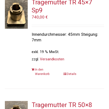
Tragemutter TR 45×7
Sp9
740,00
€
Innendurchmesser: 45mm Steigung:
7mm
exkl. 19 % MwSt.
zzgl.
Versandkosten
In den
Warenkorb
Details
Tragemutter TR 50×8