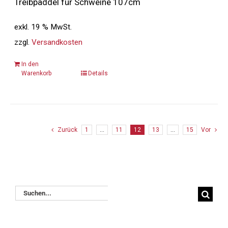
Treibpaddel für Schweine 107cm
exkl. 19 % MwSt.
zzgl.
Versandkosten
In den
Warenkorb
Details
Zurück
1
…
11
12
13
…
15
Vor
Suche
nach: