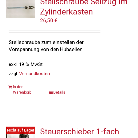
Stellschraube Seilzug im
Zylinderkasten
26,50
€
Stellschraube zum einstellen der
Vorspannung von den Hubseilen.
exkl. 19 % MwSt.
zzgl.
Versandkosten
In den
Warenkorb
Details
Steuerschieber 1-fach
Nicht auf Lager